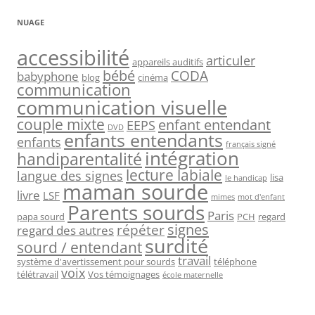
NUAGE
accessibilité
articuler
appareils auditifs
bébé
CODA
babyphone
blog
cinéma
communication
communication visuelle
couple mixte
enfant entendant
EEPS
DVD
enfants entendants
enfants
français signé
intégration
handiparentalité
lecture labiale
langue des signes
lisa
le handicap
maman sourde
livre
LSF
mimes
mot d'enfant
Parents sourds
Paris
papa sourd
PCH
regard
signes
répéter
regard des autres
surdité
sourd / entendant
travail
système d'avertissement pour sourds
téléphone
voix
télétravail
Vos témoignages
école maternelle