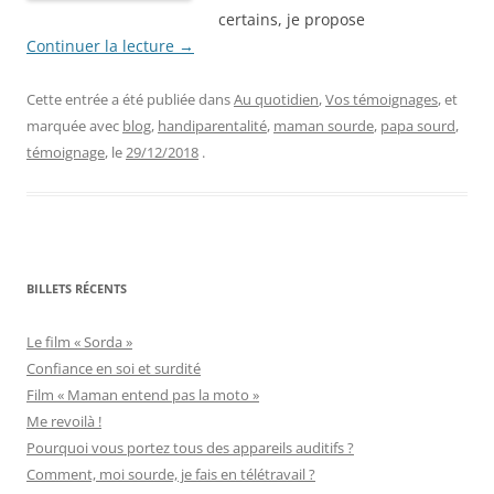
certains, je propose
Continuer la lecture
→
Cette entrée a été publiée dans
Au quotidien
,
Vos témoignages
, et
marquée avec
blog
,
handiparentalité
,
maman sourde
,
papa sourd
,
témoignage
, le
29/12/2018
.
BILLETS RÉCENTS
Le film « Sorda »
Confiance en soi et surdité
Film « Maman entend pas la moto »
Me revoilà !
Pourquoi vous portez tous des appareils auditifs ?
Comment, moi sourde, je fais en télétravail ?