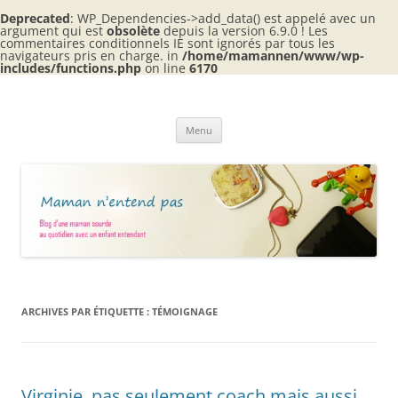
Deprecated
: WP_Dependencies->add_data() est appelé avec un
argument qui est
obsolète
depuis la version 6.9.0 ! Les
commentaires conditionnels IE sont ignorés par tous les
navigateurs pris en charge. in
/home/mamannen/www/wp-
includes/functions.php
on line
6170
Aller
au
Maman n'entend pas
contenu
Blog d'une maman sourde au quotidien avec 2 enfants entendants
Menu
ARCHIVES PAR ÉTIQUETTE :
TÉMOIGNAGE
Virginie, pas seulement coach mais aussi