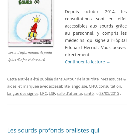
Depuis octobre 2014, les
consultations sont en effet
accessibles aux sourds
grâce
au personnel, y compris les
médecins, qui signe à l’Hôpital
Edouard Herriot. Vous pouvez
livret d’information Arpada
directement
(plus d’infos ci dessous)
Continuer la lecture
→
Cette entrée a été publiée dans
Autour de la surdité
,
Mes astuces &
aides
, et marquée avec
accessibilité
,
angoisse
,
CHU
,
consultation
,
langue des signes
,
LPC
,
LSF
,
salle d'attente
,
santé
, le
23/05/2015
.
Les sourds profonds oralistes qui