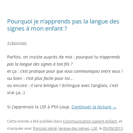
Pourquoi je n’apprends pas la langue des
signes à mon enfant ?
3 réponses
Parfois, on insiste auprès de moi :
pourquoi tu n’apprends
pas la langue des signes à ton fils ?
et ça :
c’est pratique pour que vous communiquez entre vous !
ou bien :
c’est plus facile pour toi…
ou encore :
il sera bilingue !
(trilingue avec l’anglais, c’est
vrai ça…)
Si j’apprenais la LSF à P’tit Loup,
Continuer la lecture
→
Cette entrée a été publiée dans
Communication parent-enfant
, et
marquée avec
français signé
,
langue des signes
,
LSF
, le
05/09/2013
.