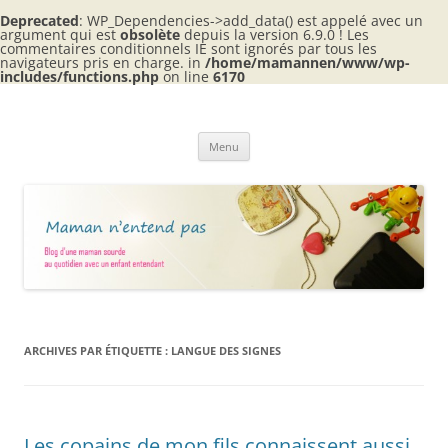
Deprecated
: WP_Dependencies->add_data() est appelé avec un
argument qui est
obsolète
depuis la version 6.9.0 ! Les
commentaires conditionnels IE sont ignorés par tous les
navigateurs pris en charge. in
/home/mamannen/www/wp-
includes/functions.php
on line
6170
Aller
au
Maman n'entend pas
contenu
Blog d'une maman sourde au quotidien avec 2 enfants entendants
Menu
ARCHIVES PAR ÉTIQUETTE :
LANGUE DES SIGNES
Les copains de mon fils connaissent aussi