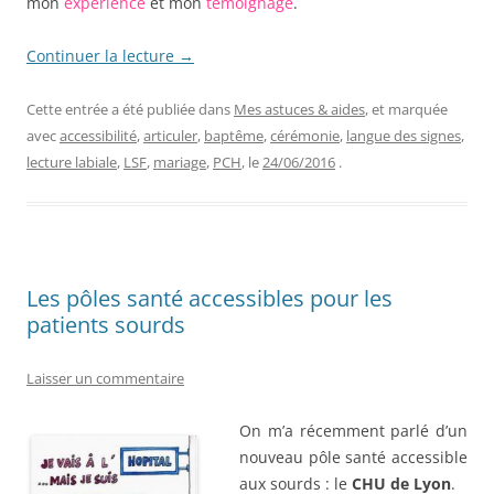
mon
expérience
et mon
témoignage
.
Continuer la lecture
→
Cette entrée a été publiée dans
Mes astuces & aides
, et marquée
avec
accessibilité
,
articuler
,
baptême
,
cérémonie
,
langue des signes
,
lecture labiale
,
LSF
,
mariage
,
PCH
, le
24/06/2016
.
Les pôles santé accessibles pour les
patients sourds
Laisser un commentaire
On m’a récemment parlé d’un
nouveau pôle santé accessible
aux sourds : le
CHU de Lyon
.