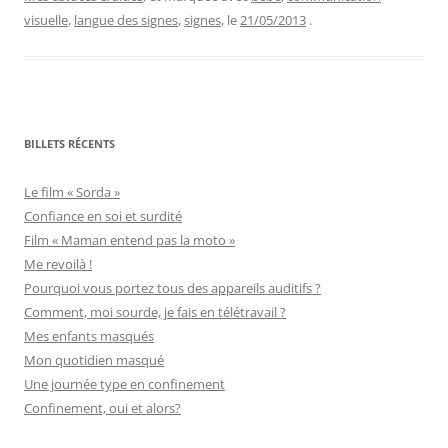
visuelle
,
langue des signes
,
signes
, le
21/05/2013
.
BILLETS RÉCENTS
Le film « Sorda »
Confiance en soi et surdité
Film « Maman entend pas la moto »
Me revoilà !
Pourquoi vous portez tous des appareils auditifs ?
Comment, moi sourde, je fais en télétravail ?
Mes enfants masqués
Mon quotidien masqué
Une journée type en confinement
Confinement, oui et alors?