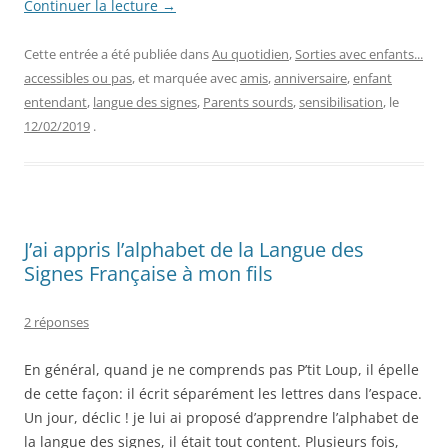
Continuer la lecture
→
Cette entrée a été publiée dans
Au quotidien
,
Sorties avec enfants...
accessibles ou pas
, et marquée avec
amis
,
anniversaire
,
enfant
entendant
,
langue des signes
,
Parents sourds
,
sensibilisation
, le
12/02/2019
.
J’ai appris l’alphabet de la Langue des
Signes Française à mon fils
2 réponses
En général, quand je ne comprends pas P’tit Loup, il épelle
de cette façon: il écrit séparément les lettres dans l’espace.
Un jour, déclic ! je lui ai proposé d’apprendre l’alphabet de
la langue des signes, il était tout content. Plusieurs fois,