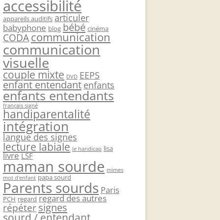
accessibilité
articuler
appareils auditifs
bébé
babyphone
blog
cinéma
communication
CODA
communication
visuelle
couple mixte
EEPS
DVD
enfant entendant
enfants
enfants entendants
français signé
handiparentalité
intégration
langue des signes
lecture labiale
lisa
le handicap
livre
LSF
maman sourde
mimes
papa sourd
mot d'enfant
Parents sourds
Paris
regard des autres
PCH
regard
signes
répéter
sourd / entendant