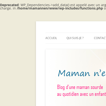
Deprecated
: WP_Dependencies->add_data() est appelé avec un ar
charge. in
/home/mamannen/www/wp-includes/functions.php
o
Aller
au
contenu
Blog d'une maman sourde au quotidien ave
Maman n'entend p
ACCUEIL
QUI SUIS-JE ?
CONTACT