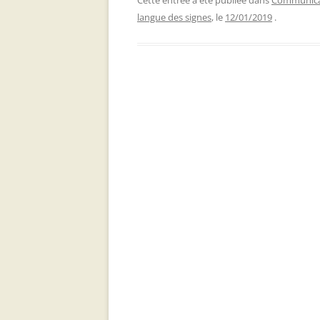
Cette entrée a été publiée dans
Communicat
langue des signes
, le
12/01/2019
.