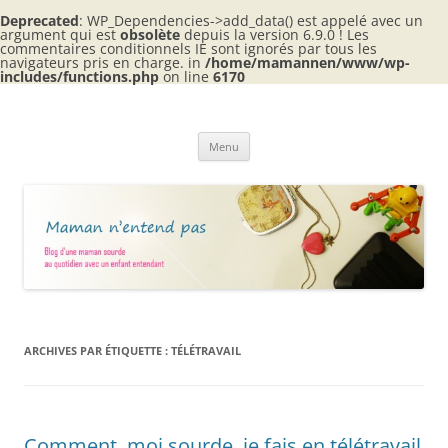
Deprecated
: WP_Dependencies->add_data() est appelé avec un
argument qui est
obsolète
depuis la version 6.9.0 ! Les
commentaires conditionnels IE sont ignorés par tous les
navigateurs pris en charge. in
/home/mamannen/www/wp-
includes/functions.php
on line
6170
Aller
au
Maman n'entend pas
contenu
Blog d'une maman sourde au quotidien avec 2 enfants entendants
Menu
ARCHIVES PAR ÉTIQUETTE :
TÉLÉTRAVAIL
Comment, moi sourde, je fais en télétravail