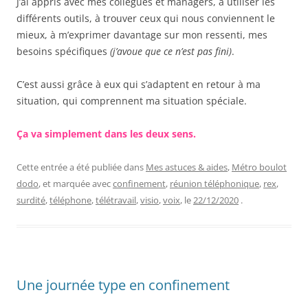
J’ai appris avec mes collègues et managers, à utiliser les
différents outils, à trouver ceux qui nous conviennent le
mieux, à m’exprimer davantage sur mon ressenti, mes
besoins spécifiques
(j’avoue que ce n’est pas fini)
.
C’est aussi grâce à eux qui s’adaptent en retour à ma
situation, qui comprennent ma situation spéciale.
Ça va simplement dans les deux sens.
Cette entrée a été publiée dans
Mes astuces & aides
,
Métro boulot
dodo
, et marquée avec
confinement
,
réunion téléphonique
,
rex
,
surdité
,
téléphone
,
télétravail
,
visio
,
voix
, le
22/12/2020
.
Une journée type en confinement