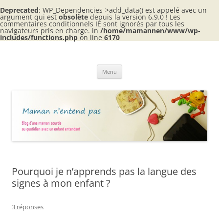
Deprecated
: WP_Dependencies->add_data() est appelé avec un
argument qui est
obsolète
depuis la version 6.9.0 ! Les
commentaires conditionnels IE sont ignorés par tous les
navigateurs pris en charge. in
/home/mamannen/www/wp-
includes/functions.php
on line
6170
Aller
au
Maman n'entend pas
contenu
Blog d'une maman sourde au quotidien avec 2 enfants entendants
Menu
Pourquoi je n’apprends pas la langue des
signes à mon enfant ?
3 réponses