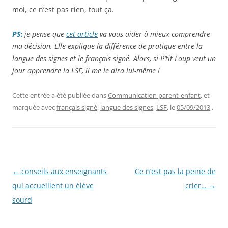
moi, ce n’est pas rien, tout ça.
PS
:
je pense que
cet article
va vous aider à mieux comprendre
ma décision. Elle explique la différence de pratique entre la
langue des signes et le français signé. Alors, si P’tit Loup veut un
jour apprendre la LSF, il me le dira lui-même !
Cette entrée a été publiée dans
Communication parent-enfant
, et
marquée avec
français signé
,
langue des signes
,
LSF
, le
05/09/2013
.
Navigation
←
conseils aux enseignants
Ce n’est pas la peine de
des
qui accueillent un élève
crier…
→
articles
sourd