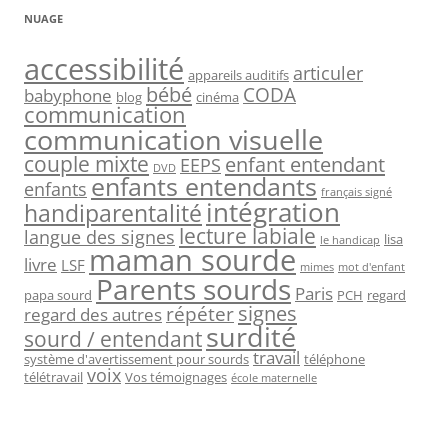
NUAGE
accessibilité
articuler
appareils auditifs
bébé
CODA
babyphone
blog
cinéma
communication
communication visuelle
couple mixte
enfant entendant
EEPS
DVD
enfants entendants
enfants
français signé
intégration
handiparentalité
lecture labiale
langue des signes
lisa
le handicap
maman sourde
livre
LSF
mimes
mot d'enfant
Parents sourds
Paris
papa sourd
PCH
regard
signes
répéter
regard des autres
surdité
sourd / entendant
travail
système d'avertissement pour sourds
téléphone
voix
télétravail
Vos témoignages
école maternelle