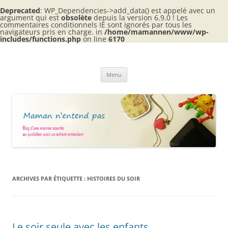
Deprecated
: WP_Dependencies->add_data() est appelé avec un
argument qui est
obsolète
depuis la version 6.9.0 ! Les
commentaires conditionnels IE sont ignorés par tous les
navigateurs pris en charge. in
/home/mamannen/www/wp-
includes/functions.php
on line
6170
Aller
au
Maman n'entend pas
contenu
Blog d'une maman sourde au quotidien avec 2 enfants entendants
Menu
ARCHIVES PAR ÉTIQUETTE :
HISTOIRES DU SOIR
Le soir seule avec les enfants