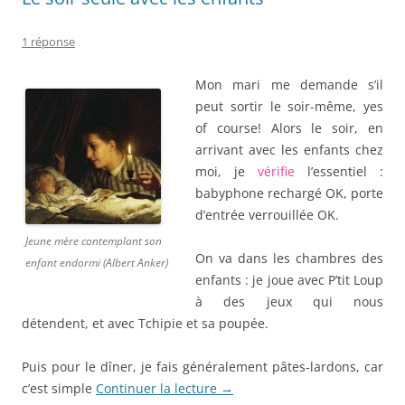
1 réponse
Mon mari me demande s’il
peut sortir le soir-même, yes
of course! Alors le soir, en
arrivant avec les enfants chez
moi, je
vérifie
l’essentiel :
babyphone rechargé OK, porte
d’entrée verrouillée OK.
Jeune mère contemplant son
On va dans les chambres des
enfant endormi (Albert Anker)
enfants : je joue avec P’tit Loup
à des jeux qui nous
détendent, et avec Tchipie et sa poupée.
Puis pour le dîner, je fais généralement pâtes-lardons, car
c’est simple
Continuer la lecture
→