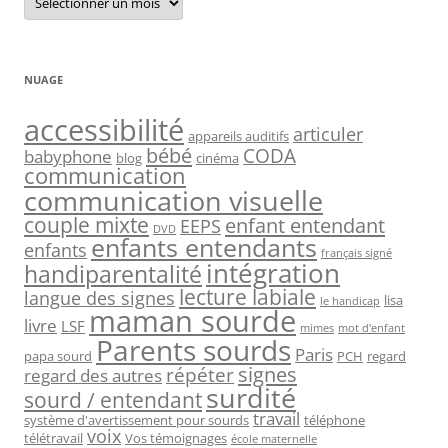
NUAGE
accessibilité
articuler
appareils auditifs
bébé
CODA
babyphone
blog
cinéma
communication
communication visuelle
couple mixte
enfant entendant
EEPS
DVD
enfants entendants
enfants
français signé
intégration
handiparentalité
lecture labiale
langue des signes
lisa
le handicap
maman sourde
livre
LSF
mimes
mot d'enfant
Parents sourds
Paris
papa sourd
PCH
regard
signes
répéter
regard des autres
surdité
sourd / entendant
travail
système d'avertissement pour sourds
téléphone
voix
télétravail
Vos témoignages
école maternelle