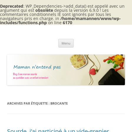
Deprecated
: WP_Dependencies->add_data() est appelé avec un
argument qui est
obsolète
depuis la version 6.9.0 ! Les
commentaires conditionnels IE sont ignorés par tous les
navigateurs pris en charge. in
/home/mamannen/www/wp-
includes/functions.php
on line
6170
Aller
au
Maman n'entend pas
contenu
Blog d'une maman sourde au quotidien avec 2 enfants entendants
Menu
ARCHIVES PAR ÉTIQUETTE :
BROCANTE
Sourde, j’ai participé à un vide-grenier