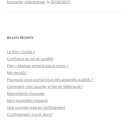
brocante
,
vide-grenier
, le
29/04/2015
.
BILLETS RÉCENTS
Le film « Sorda »
Confiance en soi et surdité
Film « Maman entend pas la moto »
Me revoilà !
Pourquoi vous portez tous des appareils auditifs ?
Comment, moi sourde, je fais en télétravail ?
Mes enfants masqués
Mon quotidien masqué
Une journée type en confinement
Confinement, oui et alors?