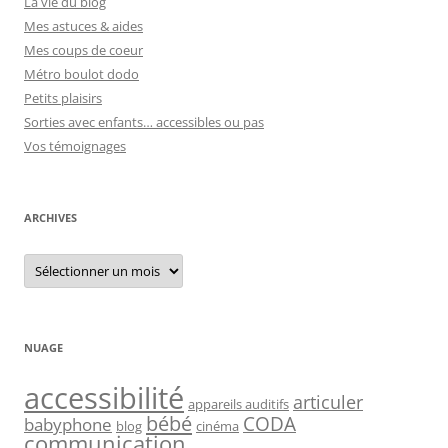
La vie du blog
Mes astuces & aides
Mes coups de coeur
Métro boulot dodo
Petits plaisirs
Sorties avec enfants… accessibles ou pas
Vos témoignages
ARCHIVES
Archives
NUAGE
accessibilité
articuler
appareils auditifs
bébé
CODA
babyphone
blog
cinéma
communication