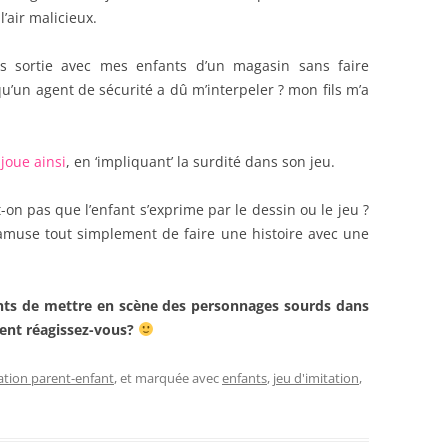
 l’air malicieux.
is sortie avec mes enfants d’un magasin sans faire
qu’un agent de sécurité a dû m’interpeler ? mon fils m’a
 joue ainsi
, en ‘impliquant’ la surdité dans son jeu.
t-on pas que l’enfant s’exprime par le dessin ou le jeu ?
l’amuse tout simplement de faire une histoire avec une
fants de mettre en scène des personnages sourds dans
ment réagissez-vous?
ion parent-enfant
, et marquée avec
enfants
,
jeu d'imitation
,