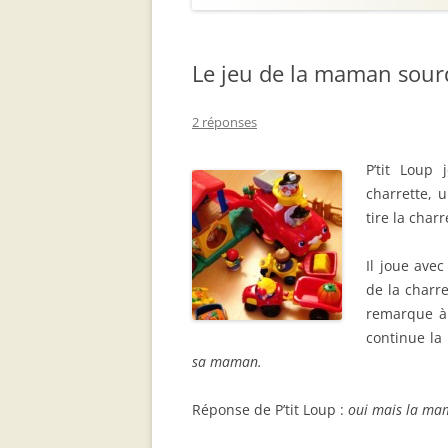
Le jeu de la maman sour
2 réponses
P’tit Loup
charrette, 
tire la charr
Il joue avec
de la charre
remarque à 
continue la
sa maman.
Réponse de P’tit Loup :
oui mais la mam