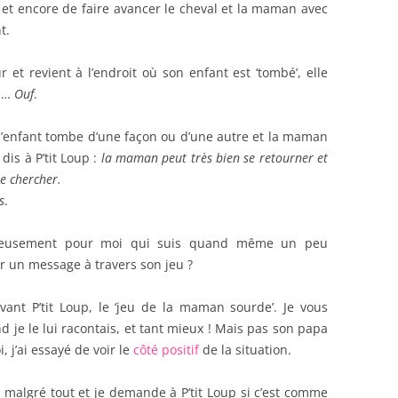
 et encore de faire avancer le cheval et la maman avec
t.
et revient à l’endroit où son enfant est ‘tombé’, elle
te…
Ouf
.
l’enfant tombe d’une façon ou d’une autre et la maman
 dis à P’tit Loup :
la maman peut très bien se retourner et
le chercher.
s
.
reusement pour moi qui suis quand même un peu
er un message à travers son jeu ?
ant P’tit Loup, le ‘jeu de la maman sourde’. Je vous
 je le lui racontais, et tant mieux ! Mais pas son papa
 j’ai essayé de voir le
côté positif
de la situation.
algré tout et je demande à P’tit Loup si c’est comme