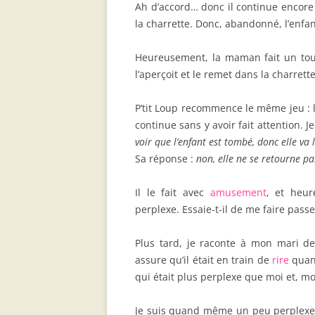
Ah d’accord… donc il continue encore
la charrette. Donc, abandonné, l’enfan
Heureusement, la maman fait un tour 
l’aperçoit et le remet dans la charret
P’tit Loup recommence le même jeu : 
continue sans y avoir fait attention. Je
voir que l’enfant est tombé, donc elle va 
Sa réponse :
non, elle ne se retourne pa
Il le fait avec
amusement
, et heu
perplexe. Essaie-t-il de me faire pass
Plus tard, je raconte à mon mari dev
assure qu’il était en train de
rire
quand
qui était plus perplexe que moi et, moi,
Je suis quand même un peu perplexe m