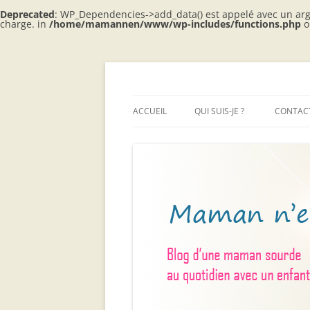
Deprecated
: WP_Dependencies->add_data() est appelé avec un ar
charge. in
/home/mamannen/www/wp-includes/functions.php
o
Aller
au
contenu
Blog d'une maman sourde au quotidien ave
Maman n'entend p
ACCUEIL
QUI SUIS-JE ?
CONTACT