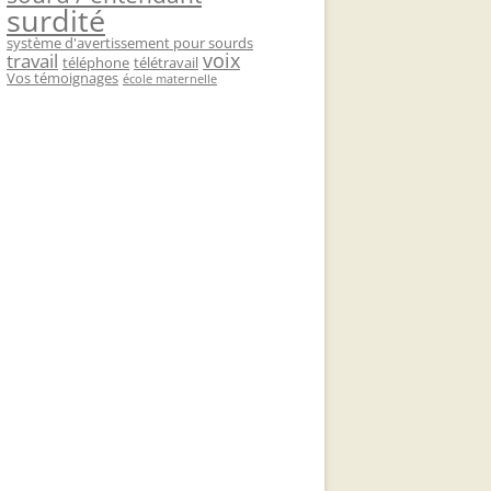
surdité
système d'avertissement pour sourds
voix
travail
téléphone
télétravail
Vos témoignages
école maternelle