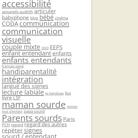
accessibilité
articuler
appareils auditifs
bébé
babyphone
blog
cinéma
communication
CODA
communication
visuelle
couple mixte
EEPS
DVD
enfant entendant
enfants
enfants entendants
français signé
handiparentalité
intégration
langue des signes
lecture labiale
lisa
le handicap
livre
LSF
maman sourde
mimes
papa sourd
mot d'enfant
Parents sourds
Paris
regard des autres
PCH
regard
signes
répéter
sourd / entendant