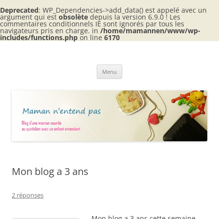
Deprecated
: WP_Dependencies->add_data() est appelé avec un
argument qui est
obsolète
depuis la version 6.9.0 ! Les
commentaires conditionnels IE sont ignorés par tous les
navigateurs pris en charge. in
/home/mamannen/www/wp-
includes/functions.php
on line
6170
Aller
au
Maman n'entend pas
contenu
Blog d'une maman sourde au quotidien avec 2 enfants entendants
Menu
Mon blog a 3 ans
2 réponses
Mon blog a 3 ans cette semaine…