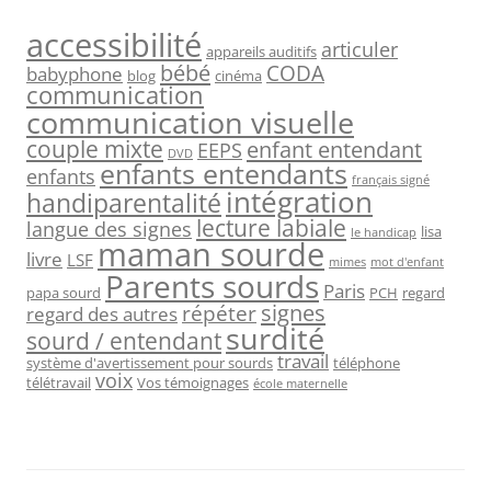
accessibilité
articuler
appareils auditifs
bébé
CODA
babyphone
blog
cinéma
communication
communication visuelle
couple mixte
enfant entendant
EEPS
DVD
enfants entendants
enfants
français signé
intégration
handiparentalité
lecture labiale
langue des signes
lisa
le handicap
maman sourde
livre
LSF
mimes
mot d'enfant
Parents sourds
Paris
papa sourd
PCH
regard
signes
répéter
regard des autres
surdité
sourd / entendant
travail
système d'avertissement pour sourds
téléphone
voix
télétravail
Vos témoignages
école maternelle