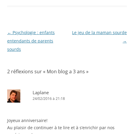
Navigation
←
Psychologie : enfants
Le jeu de la maman sourde
des
entendants de parents
→
articles
sourds
2 réflexions sur «
Mon blog a 3 ans
»
Laplane
24/02/2016 à 21:18
Joyeux anniversaire!
Au plaisir de continuer à te lire et à s’enrichir par nos