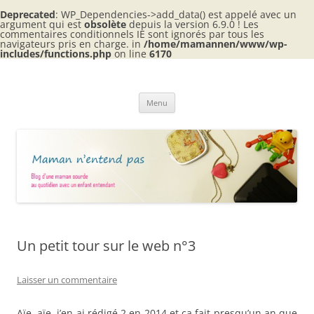
Deprecated
: WP_Dependencies->add_data() est appelé avec un
argument qui est
obsolète
depuis la version 6.9.0 ! Les
commentaires conditionnels IE sont ignorés par tous les
navigateurs pris en charge. in
/home/mamannen/www/wp-
includes/functions.php
on line
6170
Aller
au
Maman n'entend pas
contenu
Blog d'une maman sourde au quotidien avec 2 enfants entendants
Menu
Un petit tour sur le web n°3
Laisser un commentaire
Aïe, aïe, j’en ai rédigé 2 en 2014 et ça fait presqu’un an que