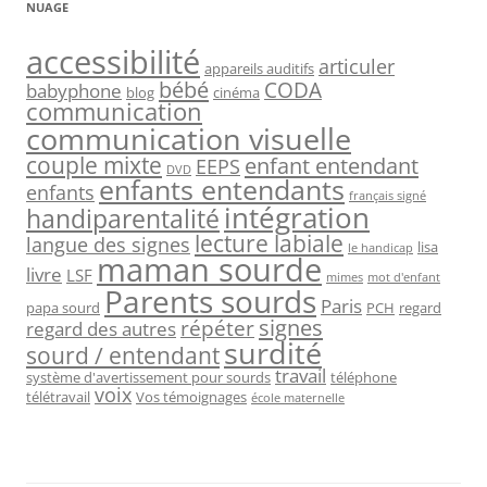
NUAGE
accessibilité
articuler
appareils auditifs
bébé
CODA
babyphone
blog
cinéma
communication
communication visuelle
couple mixte
enfant entendant
EEPS
DVD
enfants entendants
enfants
français signé
intégration
handiparentalité
lecture labiale
langue des signes
lisa
le handicap
maman sourde
livre
LSF
mimes
mot d'enfant
Parents sourds
Paris
papa sourd
PCH
regard
signes
répéter
regard des autres
surdité
sourd / entendant
travail
système d'avertissement pour sourds
téléphone
voix
télétravail
Vos témoignages
école maternelle