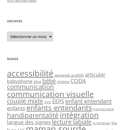
Vos témoignages
ARCHIVES
Archives
NUAGE
accessibilité
articuler
appareils auditifs
bébé
CODA
babyphone
blog
cinéma
communication
communication visuelle
couple mixte
enfant entendant
EEPS
DVD
enfants entendants
enfants
français signé
intégration
handiparentalité
lecture labiale
langue des signes
lisa
le handicap
maman sourde