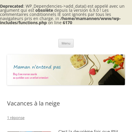
Deprecated
: WP_Dependencies->add_data() est appelé avec un
argument qui est
obsolète
depuis la version 6.9.0 ! Les
commentaires conditionnels IE sont ignorés par tous les
navigateurs pris en charge. in
/home/mamannen/www/wp-
includes/functions.php
on line
6170
Aller
au
Maman n'entend pas
contenu
Blog d'une maman sourde au quotidien avec 2 enfants entendants
Menu
Vacances à la neige
1 réponse
C’est la deuxième fois que P’tit