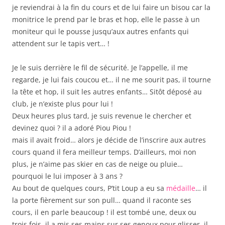
je reviendrai à la fin du cours et de lui faire un bisou car la
monitrice le prend par le bras et hop, elle le passe à un
moniteur qui le pousse jusqu’aux autres enfants qui
attendent sur le tapis vert… !
Je le suis derrière le fil de sécurité. Je l’appelle, il me
regarde, je lui fais coucou et… il ne me sourit pas, il tourne
la tête et hop, il suit les autres enfants… Sitôt déposé au
club, je n’existe plus pour lui !
Deux heures plus tard, je suis revenue le chercher et
devinez quoi ? il a adoré Piou Piou !
mais il avait froid… alors je décide de l’inscrire aux autres
cours quand il fera meilleur temps. D’ailleurs, moi non
plus, je n’aime pas skier en cas de neige ou pluie…
pourquoi le lui imposer à 3 ans ?
Au bout de quelques cours, P’tit Loup a eu sa
médaille
… il
la porte fièrement sur son pull… quand il raconte ses
cours, il en parle beaucoup ! il est tombé une, deux ou
trois fois, il a mis ses mains sur ses genoux pour glisser, il