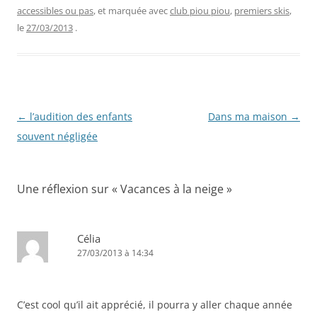
accessibles ou pas
, et marquée avec
club piou piou
,
premiers skis
,
le
27/03/2013
.
Navigation
←
l’audition des enfants
Dans ma maison
→
des
souvent négligée
articles
Une réflexion sur «
Vacances à la neige
»
Célia
27/03/2013 à 14:34
C’est cool qu’il ait apprécié, il pourra y aller chaque année