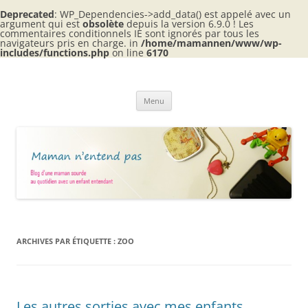
Deprecated
: WP_Dependencies->add_data() est appelé avec un
argument qui est
obsolète
depuis la version 6.9.0 ! Les
commentaires conditionnels IE sont ignorés par tous les
navigateurs pris en charge. in
/home/mamannen/www/wp-
includes/functions.php
on line
6170
Aller
au
Maman n'entend pas
contenu
Blog d'une maman sourde au quotidien avec 2 enfants entendants
Menu
ARCHIVES PAR ÉTIQUETTE :
ZOO
Les autres sorties avec mes enfants