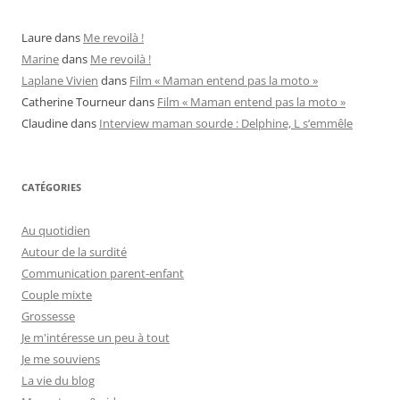
Laure
dans
Me revoilà !
Marine
dans
Me revoilà !
Laplane Vivien
dans
Film « Maman entend pas la moto »
Catherine Tourneur
dans
Film « Maman entend pas la moto »
Claudine
dans
Interview maman sourde : Delphine, L s’emmêle
CATÉGORIES
Au quotidien
Autour de la surdité
Communication parent-enfant
Couple mixte
Grossesse
Je m'intéresse un peu à tout
Je me souviens
La vie du blog