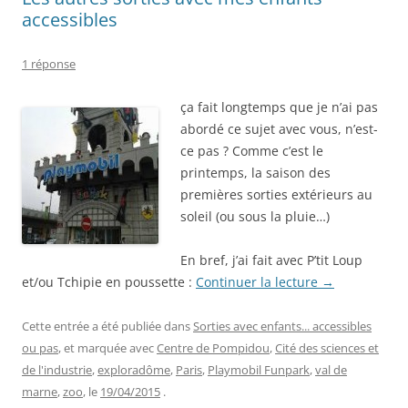
accessibles
1 réponse
ça fait longtemps que je n’ai pas
abordé ce sujet avec vous, n’est-
ce pas ? Comme c’est le
printemps, la saison des
premières sorties extérieurs au
soleil (ou sous la pluie…)
En bref, j’ai fait avec P’tit Loup
et/ou Tchipie en poussette :
Continuer la lecture
→
Cette entrée a été publiée dans
Sorties avec enfants... accessibles
ou pas
, et marquée avec
Centre de Pompidou
,
Cité des sciences et
de l'industrie
,
exploradôme
,
Paris
,
Playmobil Funpark
,
val de
marne
,
zoo
, le
19/04/2015
.