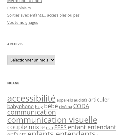
Métro boulot dodo
Petits plaisirs
Sorties avec enfants… accessibles ou pas
Vos témoignages
ARCHIVES
Archives
NUAGE
accessibilité
articuler
appareils auditifs
bébé
CODA
babyphone
blog
cinéma
communication
communication visuelle
couple mixte
enfant entendant
EEPS
DVD
enfants entendants
enfants