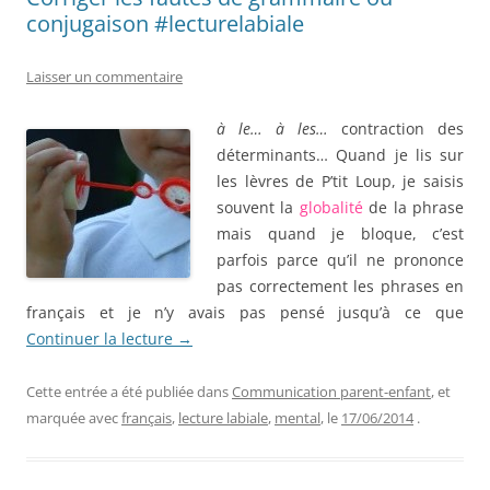
conjugaison #lecturelabiale
Laisser un commentaire
à le… à les…
contraction des
déterminants… Quand je lis sur
les lèvres de P’tit Loup, je saisis
souvent la
globalité
de la phrase
mais quand je bloque, c’est
parfois parce qu’il ne prononce
pas correctement les phrases en
français et je n’y avais pas pensé jusqu’à ce que
Continuer la lecture
→
Cette entrée a été publiée dans
Communication parent-enfant
, et
marquée avec
français
,
lecture labiale
,
mental
, le
17/06/2014
.