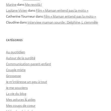
Marine
dans
Me revoilà !
Laplane Vivien
dans
Film « Maman entend pas la moto »
Catherine Tourneur
dans
Film « Maman entend pas la moto »
Claudine
dans
Interview maman sourde : Delphine, L s’emmêle
CATÉGORIES
Au quotidien
Autour de la surdité
Communication parent-enfant
Couple mixte
Grossesse
Je m'intéresse un peu à tout
Je me souviens
La vie du blog
Mes astuces & aides
Mes coups de coeur