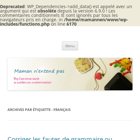
Deprecated
: WP_Dependencies->add_data() est appelé avec un
argument qui est
obsolète
depuis la version 6.9.0 ! Les
commentaires conditionnels IE sont ignorés par tous les
navigateurs pris en charge. in
/home/mamannen/www/wp-
includes/functions.php
on line
6170
Aller
au
Maman n'entend pas
contenu
Blog d'une maman sourde au quotidien avec 2 enfants entendants
Menu
ARCHIVES PAR ÉTIQUETTE :
FRANÇAIS
Corriger les fautes de grammaire ou