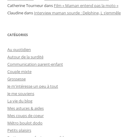
Catherine Tourneur
dans
Film « Maman entend pas la moto »
Claudine
dans
Interview maman sourde : Delphine, L s’emmêle
CATÉGORIES
Au quotidien
Autour de la surdité
Communication parent-enfant
Couple mixte
Grossesse
Je m'intéresse un peu à tout
Je me souviens
La vie du blog
Mes astuces & aides
Mes coups de coeur
Métro boulot dodo
Petits plaisirs