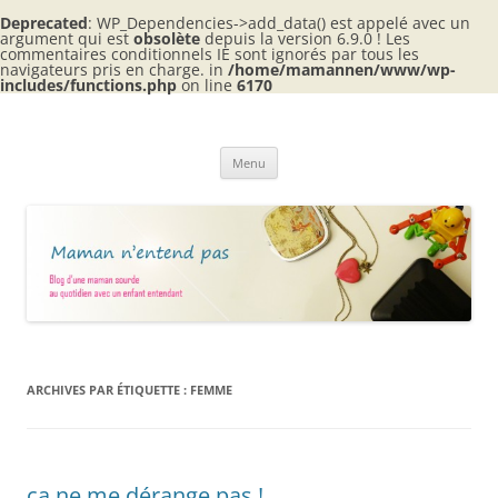
Deprecated
: WP_Dependencies->add_data() est appelé avec un
argument qui est
obsolète
depuis la version 6.9.0 ! Les
commentaires conditionnels IE sont ignorés par tous les
navigateurs pris en charge. in
/home/mamannen/www/wp-
includes/functions.php
on line
6170
Aller
au
Maman n'entend pas
contenu
Blog d'une maman sourde au quotidien avec 2 enfants entendants
Menu
ARCHIVES PAR ÉTIQUETTE :
FEMME
ça ne me dérange pas !