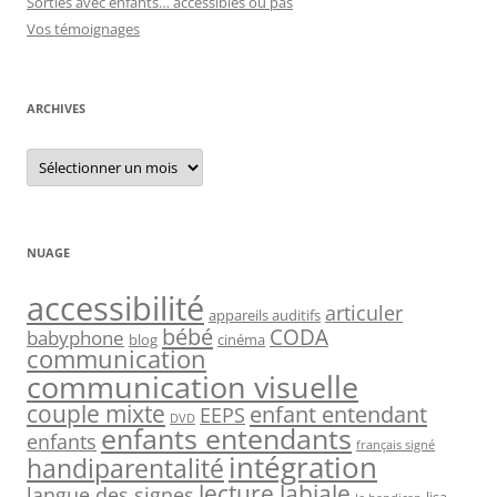
Sorties avec enfants… accessibles ou pas
Vos témoignages
ARCHIVES
Archives
NUAGE
accessibilité
articuler
appareils auditifs
bébé
CODA
babyphone
blog
cinéma
communication
communication visuelle
couple mixte
enfant entendant
EEPS
DVD
enfants entendants
enfants
français signé
intégration
handiparentalité
lecture labiale
langue des signes
lisa