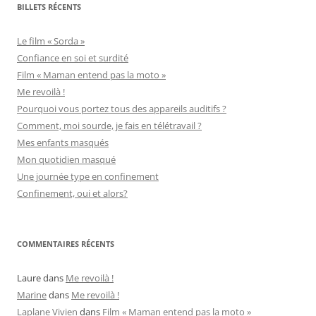
BILLETS RÉCENTS
Le film « Sorda »
Confiance en soi et surdité
Film « Maman entend pas la moto »
Me revoilà !
Pourquoi vous portez tous des appareils auditifs ?
Comment, moi sourde, je fais en télétravail ?
Mes enfants masqués
Mon quotidien masqué
Une journée type en confinement
Confinement, oui et alors?
COMMENTAIRES RÉCENTS
Laure
dans
Me revoilà !
Marine
dans
Me revoilà !
Laplane Vivien
dans
Film « Maman entend pas la moto »