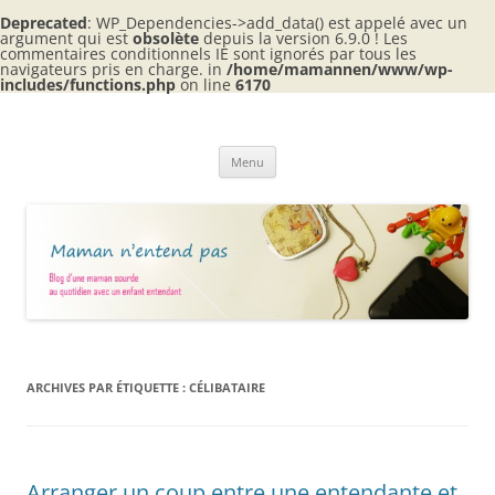
Deprecated
: WP_Dependencies->add_data() est appelé avec un
argument qui est
obsolète
depuis la version 6.9.0 ! Les
commentaires conditionnels IE sont ignorés par tous les
navigateurs pris en charge. in
/home/mamannen/www/wp-
includes/functions.php
on line
6170
Aller
au
Maman n'entend pas
contenu
Blog d'une maman sourde au quotidien avec 2 enfants entendants
Menu
ARCHIVES PAR ÉTIQUETTE :
CÉLIBATAIRE
Arranger un coup entre une entendante et