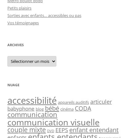
Métro boulot dodo
Petits plaisirs
Sorties avec enfants… accessibles ou pas
Vos témoignages
ARCHIVES
Archives
NUAGE
accessibilité
articuler
appareils auditifs
bébé
CODA
babyphone
blog
cinéma
communication
communication visuelle
couple mixte
enfant entendant
EEPS
DVD
enfants entendants
enfants