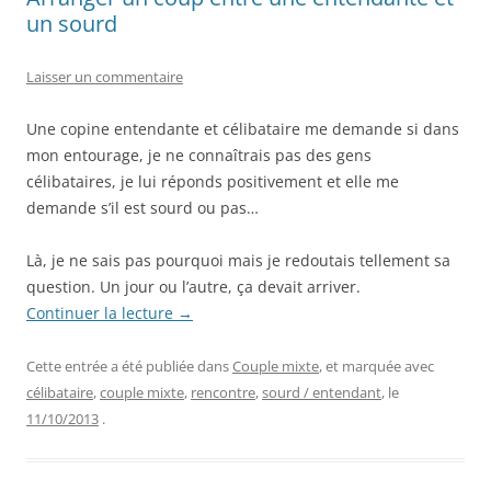
un sourd
Laisser un commentaire
Une copine entendante et célibataire me demande si dans
mon entourage, je ne connaîtrais pas des gens
célibataires, je lui réponds positivement et elle me
demande s’il est sourd ou pas…
Là, je ne sais pas pourquoi mais je redoutais tellement sa
question. Un jour ou l’autre, ça devait arriver.
Continuer la lecture
→
Cette entrée a été publiée dans
Couple mixte
, et marquée avec
célibataire
,
couple mixte
,
rencontre
,
sourd / entendant
, le
11/10/2013
.