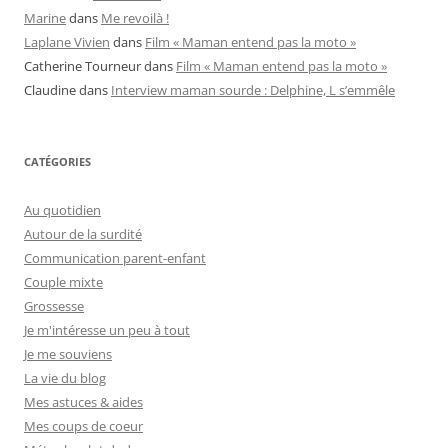
Marine
dans
Me revoilà !
Laplane Vivien
dans
Film « Maman entend pas la moto »
Catherine Tourneur
dans
Film « Maman entend pas la moto »
Claudine
dans
Interview maman sourde : Delphine, L s’emmêle
CATÉGORIES
Au quotidien
Autour de la surdité
Communication parent-enfant
Couple mixte
Grossesse
Je m'intéresse un peu à tout
Je me souviens
La vie du blog
Mes astuces & aides
Mes coups de coeur