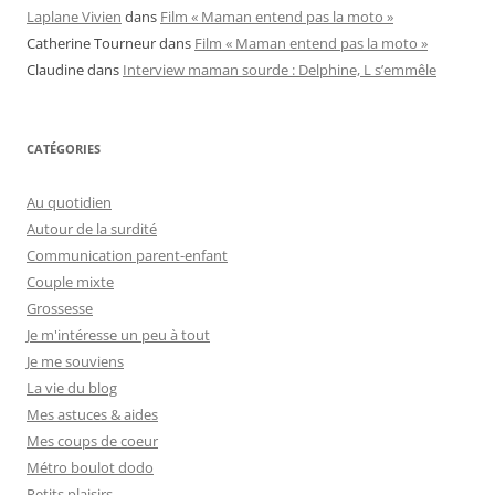
Laplane Vivien
dans
Film « Maman entend pas la moto »
Catherine Tourneur
dans
Film « Maman entend pas la moto »
Claudine
dans
Interview maman sourde : Delphine, L s’emmêle
CATÉGORIES
Au quotidien
Autour de la surdité
Communication parent-enfant
Couple mixte
Grossesse
Je m'intéresse un peu à tout
Je me souviens
La vie du blog
Mes astuces & aides
Mes coups de coeur
Métro boulot dodo
Petits plaisirs