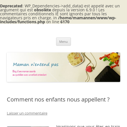
Deprecated
: WP_Dependencies->add_data() est appelé avec un
argument qui est
obsolète
depuis la version 6.9.0 ! Les
commentaires conditionnels IE sont ignorés par tous les
navigateurs pris en charge. in
/home/mamannen/www/wp-
includes/functions.php
on line
6170
Aller
au
Maman n'entend pas
contenu
Blog d'une maman sourde au quotidien avec 2 enfants entendants
Menu
Comment nos enfants nous appellent ?
Laisser un commentaire
Imaginons que vous êtes en train