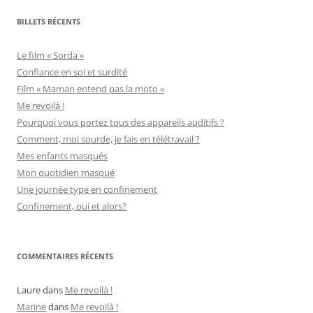
BILLETS RÉCENTS
Le film « Sorda »
Confiance en soi et surdité
Film « Maman entend pas la moto »
Me revoilà !
Pourquoi vous portez tous des appareils auditifs ?
Comment, moi sourde, je fais en télétravail ?
Mes enfants masqués
Mon quotidien masqué
Une journée type en confinement
Confinement, oui et alors?
COMMENTAIRES RÉCENTS
Laure
dans
Me revoilà !
Marine
dans
Me revoilà !