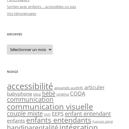
Sorties avec enfants… accessibles ou pas
Vos témoignages
ARCHIVES
Archives
NUAGE
accessibilité
articuler
appareils auditifs
bébé
CODA
babyphone
blog
cinéma
communication
communication visuelle
couple mixte
enfant entendant
EEPS
DVD
enfants entendants
enfants
français signé
intégration
handiparentalité