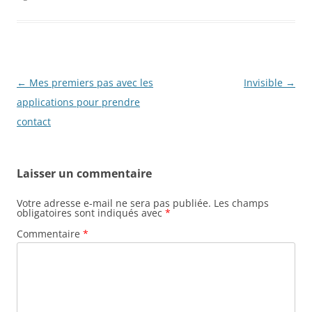
Navigation
←
Mes premiers pas avec les
Invisible
→
des
applications pour prendre
articles
contact
Laisser un commentaire
Votre adresse e-mail ne sera pas publiée.
Les champs
obligatoires sont indiqués avec
*
Commentaire
*