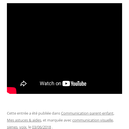
Cette entrée a été publiée dans
Communication parent-enfant
,
Mes astuces & aides
, et marquée avec
communication visuelle
,
signes
,
voix
, le
03/06/2018
.