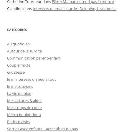
Catherine Tourneur
dans
Film « Maman entend pas la moto »
Claudine
dans
Interview maman sourde : Delphine, L s’emmêle
CATÉGORIES
Au quotidien
Autour de la surdité
Communication parent-enfant
Couple mixte
Grossesse
Je m'intéresse un peu à tout
Je me souviens
La vie du blog
Mes astuces & aides
Mes coups de coeur
Métro boulot dodo
Petits plaisirs
Sorties avec enfants… accessibles ou pas