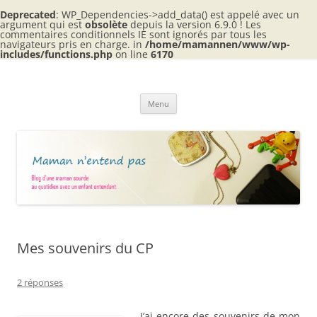
Deprecated
: WP_Dependencies->add_data() est appelé avec un
argument qui est
obsolète
depuis la version 6.9.0 ! Les
commentaires conditionnels IE sont ignorés par tous les
navigateurs pris en charge. in
/home/mamannen/www/wp-
includes/functions.php
on line
6170
Aller
au
Maman n'entend pas
contenu
Blog d'une maman sourde au quotidien avec 2 enfants entendants
Menu
Mes souvenirs du CP
2 réponses
J’ai encore des souvenirs de mon