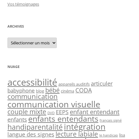
Vos témoignages
ARCHIVES
Archives
NUAGE
accessibilité
articuler
appareils auditifs
bébé
CODA
babyphone
blog
cinéma
communication
communication visuelle
couple mixte
enfant entendant
EEPS
DVD
enfants entendants
enfants
français signé
intégration
handiparentalité
lecture labiale
langue des signes
lisa
le handicap