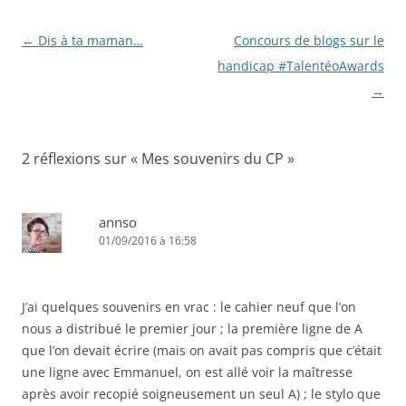
Navigation
←
Dis à ta maman…
Concours de blogs sur le
des
handicap #TalentéoAwards
articles
→
2 réflexions sur «
Mes souvenirs du CP
»
annso
01/09/2016 à 16:58
J’ai quelques souvenirs en vrac : le cahier neuf que l’on
nous a distribué le premier jour ; la première ligne de A
que l’on devait écrire (mais on avait pas compris que c’était
une ligne avec Emmanuel, on est allé voir la maîtresse
après avoir recopié soigneusement un seul A) ; le stylo que