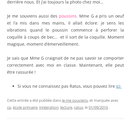
derrière nous. Et j’ai toujours la photo chez moi…
Je me souviens aussi des
poussins.
Mme G a pris un oeuf
et l’a mis dans mes mains, il allait éclore: je sens les
vibrations quand le poussin commence à perforer la
coquille à coups de bec… et il sort de la coquille. Moment
magique, moment d’émerveillement.
Je sais que Mme G craignait de ne pas savoir se comporter
correctement avec moi en classe. Maintenant, elle peut
être rassurée !
Si vous ne connaissez pas Ratus, vous pouvez lire
ici
Cette entrée a été publiée dans
Je me souviens
, et marquée avec
cp
,
école primaire
,
intégration
,
lecture
,
ratus
, le
01/09/2016
.