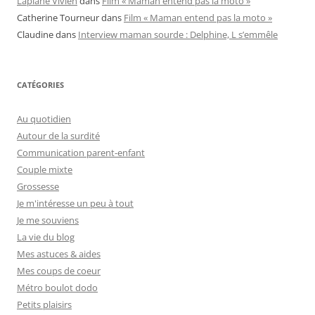
Laplane Vivien
dans
Film « Maman entend pas la moto »
Catherine Tourneur
dans
Film « Maman entend pas la moto »
Claudine
dans
Interview maman sourde : Delphine, L s’emmêle
CATÉGORIES
Au quotidien
Autour de la surdité
Communication parent-enfant
Couple mixte
Grossesse
Je m'intéresse un peu à tout
Je me souviens
La vie du blog
Mes astuces & aides
Mes coups de coeur
Métro boulot dodo
Petits plaisirs