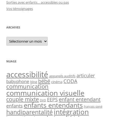
Sorties avec enfants… accessibles ou pas
Vos témoignages
ARCHIVES
Archives
NUAGE
accessibilité
articuler
appareils auditifs
bébé
CODA
babyphone
blog
cinéma
communication
communication visuelle
couple mixte
enfant entendant
EEPS
DVD
enfants entendants
enfants
français signé
intégration
handiparentalité