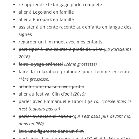
ré-apprendre le langage parlé complété
aller à Legoland en famille
aller à Europark en famille
assister à un conte raconté aux enfants en langue des
signes
regarder un film muet avec mes enfants
participer à une course à pieds de 6 km
(La Parisienne
2016)
faire le yoga prénatal
(2ème grossesse)
faire la relaxation profonde pour femme enceinte
(1ère grossesse)
acheter une maison avec jardin
aller au festival Clin d’oeil
(2015)
parler avec Emmanuelle Laborit
(je l’ai croisée mais ce
n’est toujours pas ça)
parler avec Daniel Abbou
(qui s’est assis pile devant moi
dans un RER)
être une figurante dans un film
participer dans un reportage de l’Oeil et la Main
(il y a