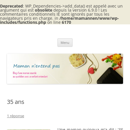
Deprecated
: WP_Dependencies->add_data() est appelé avec un
argument qui est
obsolète
depuis la version 6.9.0 ! Les
commentaires conditionnels IE sont ignorés par tous les
navigateurs pris en charge. in
/home/mamannen/www/wp-
includes/functions.php
on line
6170
Aller
au
Maman n'entend pas
contenu
Blog d'une maman sourde au quotidien avec 2 enfants entendants
Menu
35 ans
1 réponse
Une maman quinqua m’a dit : ‘
35