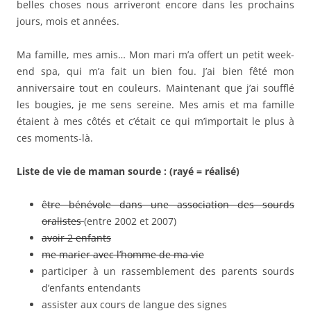
belles choses nous arriveront encore dans les prochains
jours, mois et années.
Ma famille, mes amis… Mon mari m’a offert un petit week-
end spa, qui m’a fait un bien fou. J’ai bien fêté mon
anniversaire tout en couleurs. Maintenant que j’ai soufflé
les bougies, je me sens sereine. Mes amis et ma famille
étaient à mes côtés et c’était ce qui m’importait le plus à
ces moments-là.
Liste de vie de maman sourde : (rayé = réalisé)
être bénévole dans une association des sourds
oralistes
(entre 2002 et 2007)
avoir 2 enfants
me marier avec l’homme de ma vie
participer à un rassemblement des parents sourds
d’enfants entendants
assister aux cours de langue des signes