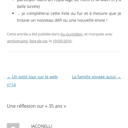
belle lurette)
… je compléterai cette liste au fur et à mesure que je
trouve un nouveau défi ou une nouvelle envie !
Cette entrée a été publiée dans
Au quotidien
, et marquée avec
anniversaire
,
liste de vie
, le
19/05/2016
.
Navigation
←
Un petit tour sur le web
La famille voyage aussi
→
des
n°14
articles
Une réflexion sur «
35 ans
»
IACONELLI