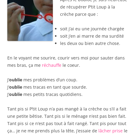
de récupérer P’tit Loup à la
crèche parce que :
soit j’ai eu une journée chargée
soit j’en ai marre de ma surdité
les deux ou bien autre chose.
En le voyant me sourire, courir vers moi pour sauter dans
mes bras, ça me
réchauffe
le coeur.
J’
oublie
mes problèmes d’un coup.
J’
oublie
mes tracas en tant que sourde.
J’
oublie
mes petits tracas quotidiens.
Tant pis si P’tit Loup n’a pas mangé à la crèche ou s’il a fait
une petite bêtise. Tant pis si le ménage n’est pas bien fait.
Tant pis si ce n’est pas tout à fait rangé. Tant pis pour tout
ça… je ne me prends plus la tête, j’essaie de
lâcher prise
le