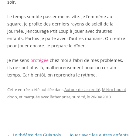
soir.
Le temps semble passer moins vite. Je l’emmène au
square. Je profite des derniers rayons de soleil de la
journée. J’encourage P’tit Loup à jouer avec d’autres
enfants. Parfois je parle avec d’autres mamans. On rentre
pour jouer encore. Je prépare le dîner.
Je me sens
protégée
chez moi à l’abri de mes problèmes,
ils ne sont plus là, malheureusement pour un certain
temps. Car bientôt, on reprendra le rythme.
Cette entrée a été publiée dans
Autour de la surdité
,
Métro boulot
dodo
, et marquée avec
lâcher prise
,
surdité
, le
26/04/2013
.
Navigation
←
Le théâtre des Guignols
Jouer avec les autres enfants