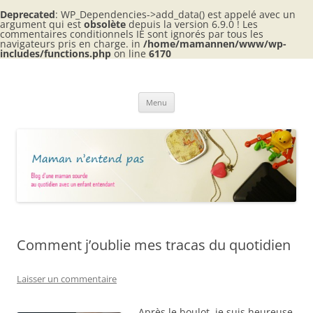
Deprecated
: WP_Dependencies->add_data() est appelé avec un
argument qui est
obsolète
depuis la version 6.9.0 ! Les
commentaires conditionnels IE sont ignorés par tous les
navigateurs pris en charge. in
/home/mamannen/www/wp-
includes/functions.php
on line
6170
Aller
au
Maman n'entend pas
contenu
Blog d'une maman sourde au quotidien avec 2 enfants entendants
Menu
Comment j’oublie mes tracas du quotidien
Laisser un commentaire
Après le boulot, je suis heureuse