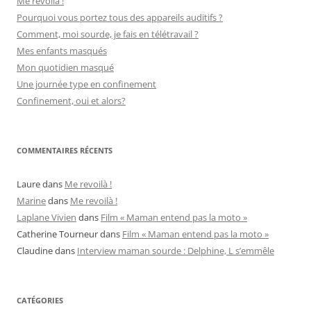
Me revoilà !
Pourquoi vous portez tous des appareils auditifs ?
Comment, moi sourde, je fais en télétravail ?
Mes enfants masqués
Mon quotidien masqué
Une journée type en confinement
Confinement, oui et alors?
COMMENTAIRES RÉCENTS
Laure
dans
Me revoilà !
Marine
dans
Me revoilà !
Laplane Vivien
dans
Film « Maman entend pas la moto »
Catherine Tourneur
dans
Film « Maman entend pas la moto »
Claudine
dans
Interview maman sourde : Delphine, L s’emmêle
CATÉGORIES