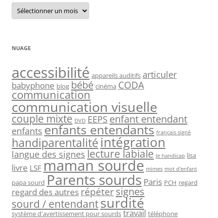
Archives
NUAGE
accessibilité
articuler
appareils auditifs
bébé
CODA
babyphone
blog
cinéma
communication
communication visuelle
couple mixte
enfant entendant
EEPS
DVD
enfants entendants
enfants
français signé
intégration
handiparentalité
lecture labiale
langue des signes
lisa
le handicap
maman sourde
livre
LSF
mimes
mot d'enfant
Parents sourds
Paris
papa sourd
PCH
regard
signes
répéter
regard des autres
surdité
sourd / entendant
travail
système d'avertissement pour sourds
téléphone