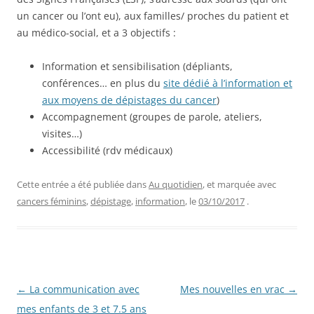
un cancer ou l’ont eu), aux familles/ proches du patient et
au médico-social, et a 3 objectifs :
Information et sensibilisation (dépliants,
conférences… en plus du
site dédié à l’information et
aux moyens de dépistages du cancer
)
Accompagnement (groupes de parole, ateliers,
visites…)
Accessibilité (rdv médicaux)
Cette entrée a été publiée dans
Au quotidien
, et marquée avec
cancers féminins
,
dépistage
,
information
, le
03/10/2017
.
Navigation
←
La communication avec
Mes nouvelles en vrac
→
des
mes enfants de 3 et 7.5 ans