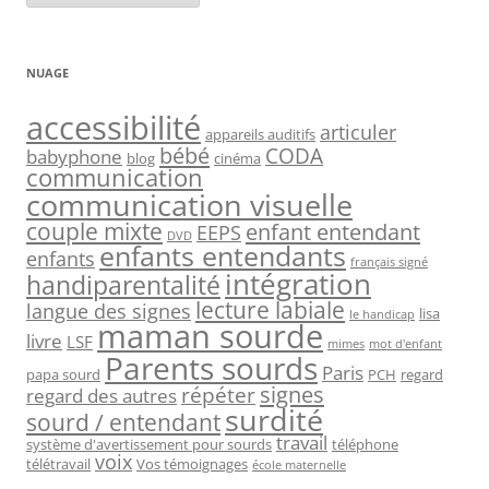
NUAGE
accessibilité
articuler
appareils auditifs
bébé
CODA
babyphone
blog
cinéma
communication
communication visuelle
couple mixte
enfant entendant
EEPS
DVD
enfants entendants
enfants
français signé
intégration
handiparentalité
lecture labiale
langue des signes
lisa
le handicap
maman sourde
livre
LSF
mimes
mot d'enfant
Parents sourds
Paris
papa sourd
PCH
regard
signes
répéter
regard des autres
surdité
sourd / entendant
travail
système d'avertissement pour sourds
téléphone
voix
télétravail
Vos témoignages
école maternelle