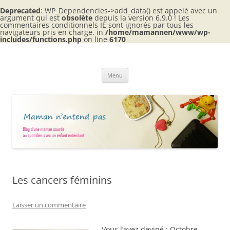
Deprecated
: WP_Dependencies->add_data() est appelé avec un
argument qui est
obsolète
depuis la version 6.9.0 ! Les
commentaires conditionnels IE sont ignorés par tous les
navigateurs pris en charge. in
/home/mamannen/www/wp-
includes/functions.php
on line
6170
Aller
au
Maman n'entend pas
contenu
Blog d'une maman sourde au quotidien avec 2 enfants entendants
Menu
Les cancers féminins
Laisser un commentaire
Vous l’avez deviné : Octobre